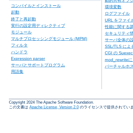
動的共有オブジェ
コンパイルとインストール
環境変数
起動
ログファイル
終了と再起動
URL をファ
実行の設定用ディレクティブ
性能に関する
モジュール
セキュリティ
マルチプロセッシングモジュール (MPM)
サーバ全体の
フィルタ
SSL/TLS に
ハンドラ
CGI の Suexe
Expression parser
mod_rewriteに
サーバとサポートプログラム
バーチャルホ
用語集
Copyright 2024 The Apache Software Foundation.
この文書は
Apache License, Version 2.0
のライセンスで提供されていま